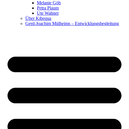
Melanie Göb
Petra Plaum
Ute Wahner
Über Kibequa
Gerd-Joachim Mülheims – Entwicklungsbegleitung