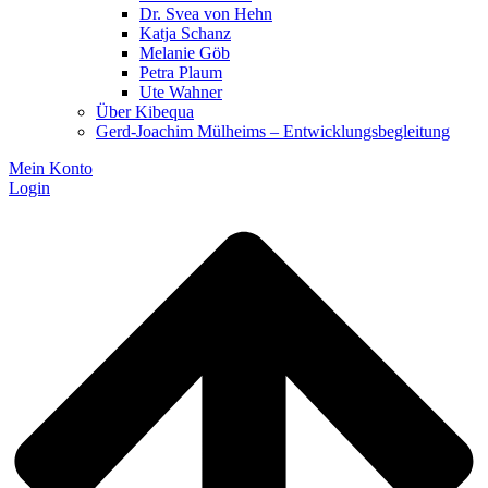
Dr. Svea von Hehn
Katja Schanz
Melanie Göb
Petra Plaum
Ute Wahner
Über Kibequa
Gerd-Joachim Mülheims – Entwicklungsbegleitung
Mein Konto
Login