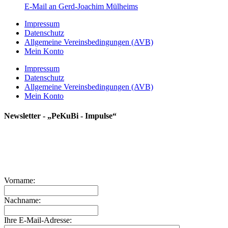
E-Mail an Gerd-Joachim Mülheims
Impressum
Datenschutz
Allgemeine Vereinsbedingungen (AVB)
Mein Konto
Impressum
Datenschutz
Allgemeine Vereinsbedingungen (AVB)
Mein Konto
Newsletter - „PeKuBi - Impulse“
Neue Themen, weitere Praxisgruppen, aktuelle Events und mehr!
Du willst nichts verpassen?
Dann melde dich zu den PeKuBi Impulsen an und du bist immer
bestens informiert!
Vorname:
Nachname:
Ihre E-Mail-Adresse: